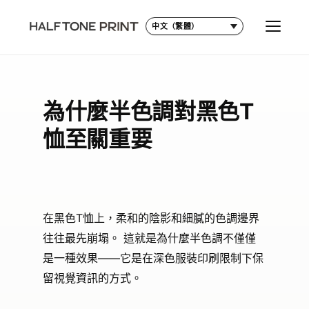
HOME
›
HALFTONE
›
FAQ
›
Why halftone is
語言
切換選
necessary on black tees
為什麼半色調對黑色T
恤至關重要
在黑色T恤上，柔和的陰影和細膩的色調邊界
往往最先崩塌。 這就是為什麼半色調不僅僅
是一種效果——它是在深色服裝印刷限制下保
留視覺資訊的方式。