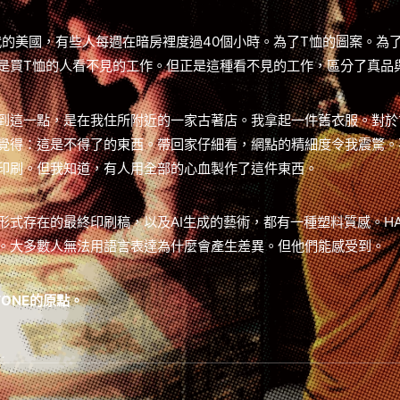
年代的美國，有些人每週在暗房裡度過40個小時。為了T恤的圖案。為
是買T恤的人看不見的工作。但正是這種看不見的工作，區分了真品
到這一點，是在我住所附近的一家古著店。我拿起一件舊衣服。對於
覺得：這是不得了的東西。帶回家仔細看，網點的精細度令我震驚。
印刷。但我知道，有人用全部的心血製作了這件東西。
形式存在的最終印刷稿，以及AI生成的藝術，都有一種塑料質感。HAL
。大多數人無法用語言表達為什麼會產生差異。但他們能感受到。
TONE的原點。