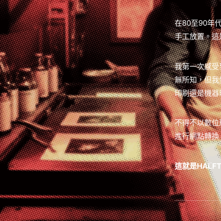
在80至90
手工放置。這
我第一次感受
無所知，但我
印刷還是機器
不得不以數位
進行網點轉換
這就是HALF