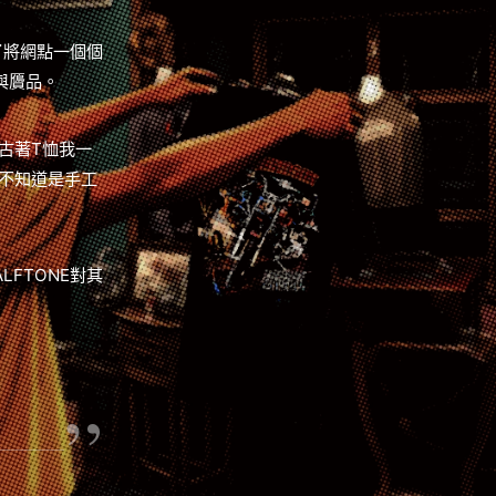
了將網點一個個
與贗品。
古著T恤我一
不知道是手工
FTONE對其
”