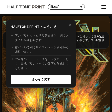
アプリUI言語
メニ
発注前に仕上がりを見る。DTG