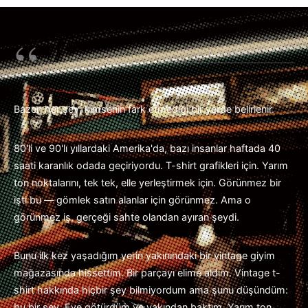
“
Bazen her şey, kimsenin fark etmediği bir yerde belirlenir.
80'li ve 90'lı yıllardaki Amerika'da, bazı insanlar haftada 40
saati karanlık odada geçiriyordu. T-shirt grafikleri için. Yarım
ton noktalarını, tek tek, elle yerleştirmek için. Görünmez bir
işti bu — gömlek satın alanlar için görünmez. Ama o
görünmez iş, gerçeği sahte olandan ayıran şeydi.
Bunu ilk kez yaşadığım yerin yakınındaki bir vintage giyim
mağazasında hissettim. Bir parçayı elime aldım. Vintage t-
shirt hakkında hiçbir şey bilmiyordum ama şunu düşündüm:
bu bir şey. Eve götürdüm ve yakından baktım. Yarım ton