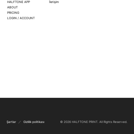
HALFTONE APP
İletişim
ABOUT
PRICING
LOGIN / ACCOUNT
Şartlar
／
Gizlilik politikası
© 2026
HALFTONE PRINT
. All Rights Reserved.