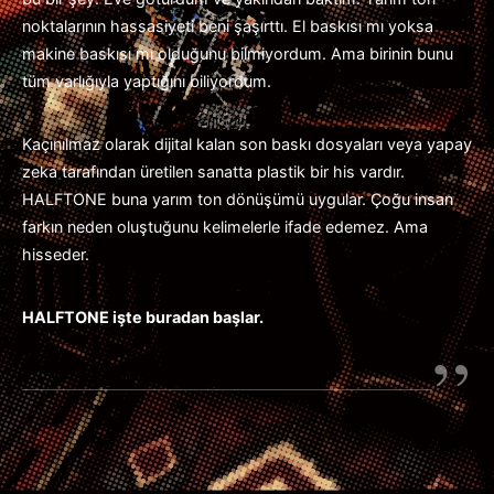
noktalarının hassasiyeti beni şaşırttı. El baskısı mı yoksa
makine baskısı mı olduğunu bilmiyordum. Ama birinin bunu
tüm varlığıyla yaptığını biliyordum.
Kaçınılmaz olarak dijital kalan son baskı dosyaları veya yapay
zeka tarafından üretilen sanatta plastik bir his vardır.
HALFTONE buna yarım ton dönüşümü uygular. Çoğu insan
farkın neden oluştuğunu kelimelerle ifade edemez. Ama
hisseder.
HALFTONE işte buradan başlar.
”