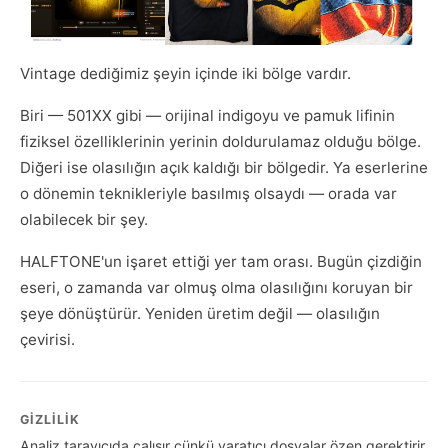
Vintage dediğimiz şeyin içinde iki bölge vardır.
Biri — 501XX gibi — orijinal indigoyu ve pamuk lifinin
fiziksel özelliklerinin yerinin doldurulamaz olduğu bölge.
Diğeri ise olasılığın açık kaldığı bir bölgedir. Ya eserlerine
o dönemin teknikleriyle basılmış olsaydı — orada var
olabilecek bir şey.
HALFTONE'un işaret ettiği yer tam orası. Bugün çizdiğin
eseri, o zamanda var olmuş olma olasılığını koruyan bir
şeye dönüştürür. Yeniden üretim değil — olasılığın
çevirisi.
GIZLILIK
Analiz tarayıcıda çalışır çünkü yaratıcı dosyalar özen gerektirir.