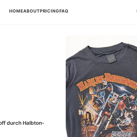
HOME
ABOUT
PRICING
FAQ
toff durch Halbton-