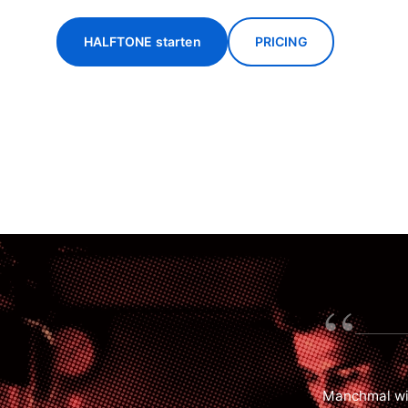
HALFTONE starten
PRICING
“
Manchmal wir