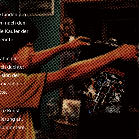
Stunden pro
nen nach dem
ie Käufer der
rennte.
nahm ein
ich dachte:
ision der
 maschinell
tte.
rte Kunst
ierung an.
ed entsteht.