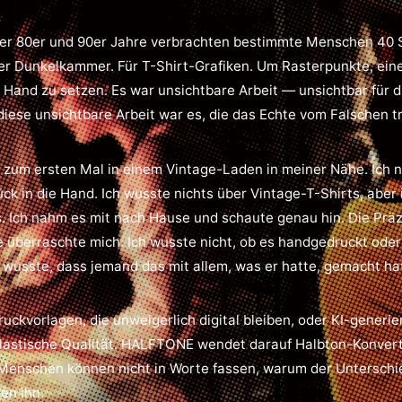
er 80er und 90er Jahre verbrachten bestimmte Menschen 40 
er Dunkelkammer. Für T-Shirt-Grafiken. Um Rasterpunkte, ei
 Hand zu setzen. Es war unsichtbare Arbeit — unsichtbar für d
 diese unsichtbare Arbeit war es, die das Echte vom Falschen t
s zum ersten Mal in einem Vintage-Laden in meiner Nähe. Ich 
ck in die Hand. Ich wusste nichts über Vintage-T-Shirts, aber 
s. Ich nahm es mit nach Hause und schaute genau hin. Die Präz
 überraschte mich. Ich wusste nicht, ob es handgedruckt oder
h wusste, dass jemand das mit allem, was er hatte, gemacht ha
uckvorlagen, die unweigerlich digital bleiben, oder KI-generie
lastische Qualität. HALFTONE wendet darauf Halbton-Konvert
Menschen können nicht in Worte fassen, warum der Unterschi
en ihn.