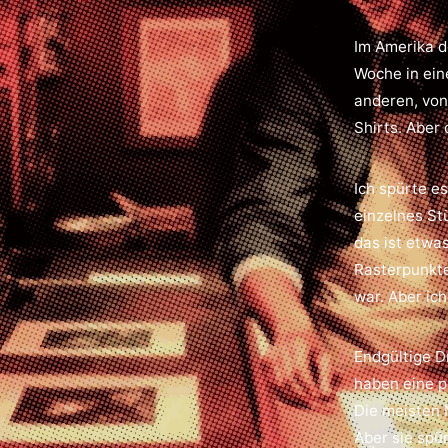
Im Amerika d
Woche in ein
anderen, von
Shirts. Aber
Ich spürte e
einzelnes Stü
das ist etwa
Rasterpunkte
war. Aber ic
Endgültige Dr
haben eine p
Die meisten 
Aber sie spür