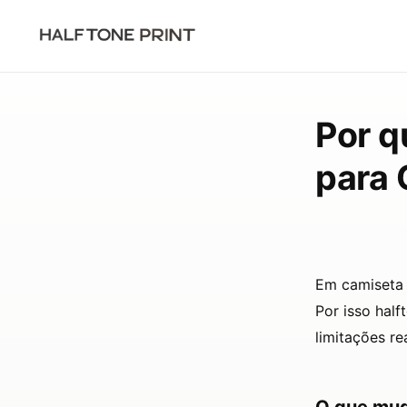
HOME
›
HALFTONE
›
FAQ
›
Why halftone is necessary on black
ログイン
Começar
Por q
grátis
para 
Em camiseta 
Por isso half
limitações re