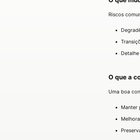
O que mud
Riscos comun
Degradê
Transiç
Detalhe
O que a c
Uma boa conv
Manter 
Melhora
Preserv