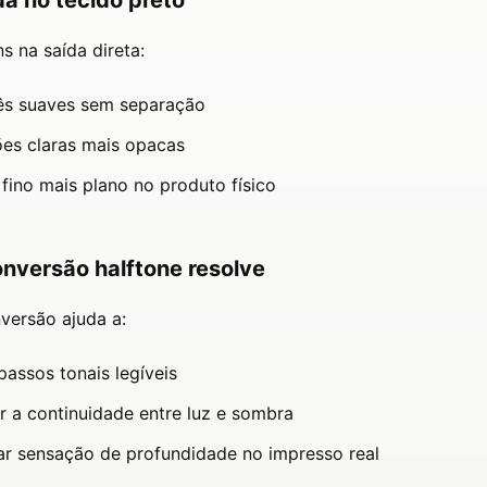
a no tecido preto
s na saída direta:
s suaves sem separação
ões claras mais opacas
 fino mais plano no produto físico
onversão halftone resolve
ersão ajuda a:
passos tonais legíveis
r a continuidade entre luz e sombra
ar sensação de profundidade no impresso real