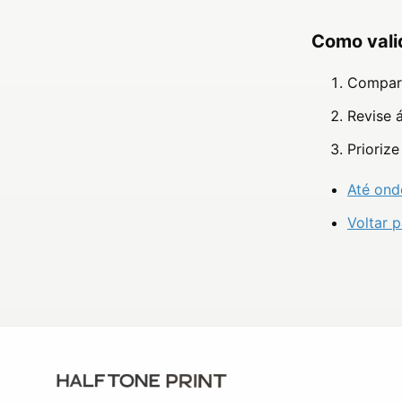
Como vali
Compare
Revise 
Priorize
Até ond
Voltar 