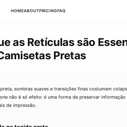
 tees
HOME
ABOUT
PRICING
FAQ
ue as Retículas são Essen
Camisetas Pretas
preta, sombras suaves e transições finas costumam colaps
tone não é só efeito: é uma forma de preservar informação 
ais de impressão.